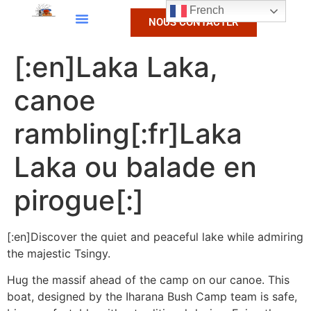
French
NOUS CONTACTER
[:en]Laka Laka,
canoe
rambling[:fr]Laka
Laka ou balade en
pirogue[:]
[:en]Discover the quiet and peaceful lake while admiring
the majestic Tsingy.
Hug the massif ahead of the camp on our canoe. This
boat, designed by the Iharana Bush Camp team is safe,