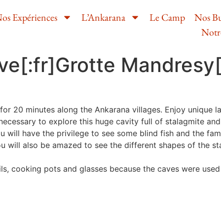
os Expériences
L’Ankarana
Le Camp
Nos B
Notr
e[:fr]Grotte Mandresy[
ll for 20 minutes along the Ankarana villages. Enjoy unique
necessary to explore this huge cavity full of stalagmite and
 will have the privilege to see some blind fish and the fa
 will also be amazed to see the different shapes of the sta
ils, cooking pots and glasses because the caves were used 