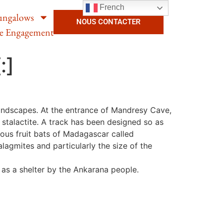
French
ungalows
NOUS CONTACTER
e Engagement
:]
 landscapes. At the entrance of Mandresy Cave,
 stalactite. A track has been designed so as
mous fruit bats of Madagascar called
lagmites and particularly the size of the
as a shelter by the Ankarana people.